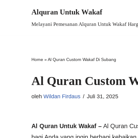
Alquran Untuk Wakaf
Lompat
Melayani Pemesanan Alquran Untuk Wakaf Har
ke
konten
Home
»
Al Quran Custom Wakaf Di Subang
Al Quran Custom W
oleh
Wildan Firdaus
Juli 31, 2025
Al Quran Untuk Wakaf –
Al Quran Cus
bagi Anda yang ingin berbagi kebaika